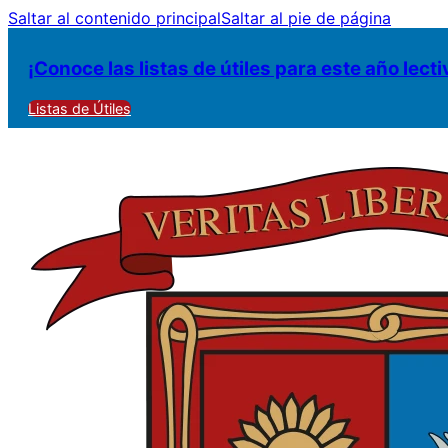
Saltar al contenido principal
Saltar al pie de página
¡Conoce las listas de útiles para este año lecti
Listas de Útiles